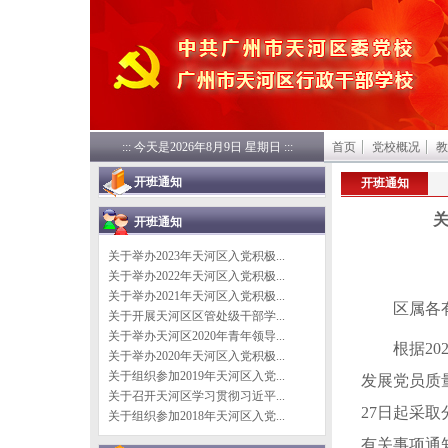
::: 今天是
2026年8月9日 星期日 :::
首页
党校概况
教
开班通知
开班通知
关
开班通知
关于举办2023年天河区入党积极...
关于举办2022年天河区入党积极...
关于举办2021年天河区入党积极...
区属各
关于开展天河区区管处级干部学...
关于举办天河区2020年青年领导...
根据2
关于举办2020年天河区入党积极...
关于组织参加2019年天河区入党...
发展党员质
关于召开天河区学习贯彻习近平...
27日起采
关于组织参加2018年天河区入党...
有关事项通