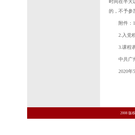
时间在半天
的，不予参
附件：
2.入
3.课
中共广
2020年
2008